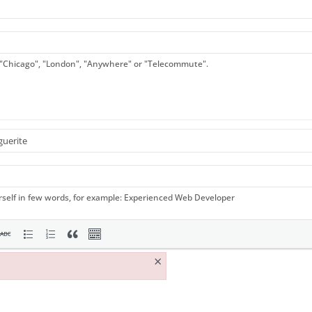
 "Chicago", "London", "Anywhere" or "Telecommute".
rself in few words, for example: Experienced Web Developer
×