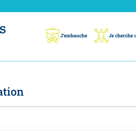
J’embauche
Je cherche 
ation