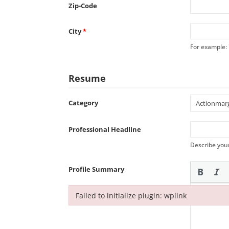
Zip-Code
City
*
For example:
Resume
Category
Professional Headline
Describe you
Profile Summary
Failed to initialize plugin: wplink
Failed to initialize plugin: wplink